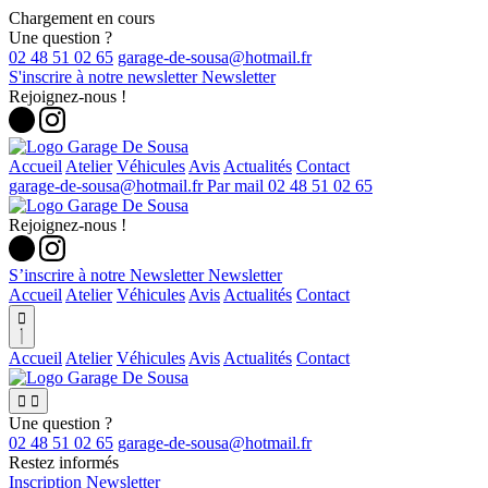
Chargement en cours
Une question ?
02 48 51 02 65
S'inscrire à notre newsletter
Newsletter
Rejoignez-nous !
Accueil
Atelier
Véhicules
Avis
Actualités
Contact
Par mail
02 48 51 02 65
Rejoignez-nous !
S’inscrire à notre Newsletter
Newsletter
Accueil
Atelier
Véhicules
Avis
Actualités
Contact

Accueil
Atelier
Véhicules
Avis
Actualités
Contact


Une question ?
02 48 51 02 65
Restez informés
Inscription Newsletter