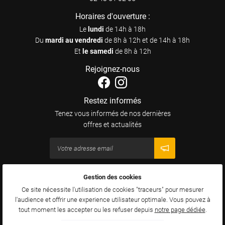
Horaires d'ouverture :
Le
lundi
de 14h à 18h
Du
mardi au vendredi
de 8h à 12h et de 14h à 18h
Et
le samedi
de 8h à 12h
Rejoignez-nous
Restez informés
Tenez vous informés de nos dernières
offres et actualités
Gestion des cookies
Mentions Légales
Conditions générales d'utilisation
Ce site nécessite l'utilisation de cookies "traceurs" pour mesurer
Politique de confidentialité
l'audience et offrir une experience utilisateur optimale. Vous pouvez à
Gestion des cookies
tout moment les accepter ou les refuser depuis
notre page dédiée
.
Sitemap